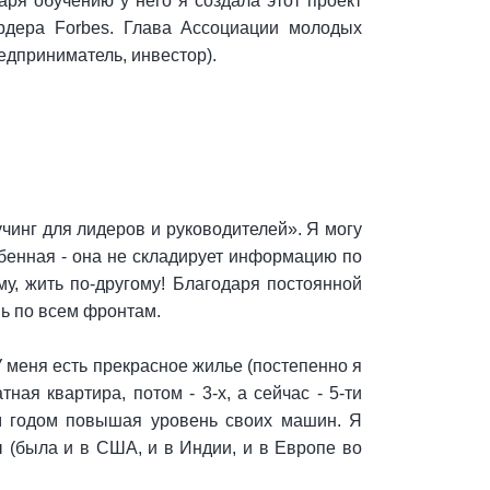
ря обучению у него я создала этот проект
рдера Forbes. Глава Ассоциации молодых
едприниматель, инвестор).
инг для лидеров и руководителей». Я могу
собенная - она не складирует информацию по
му, жить по-другому! Благодаря постоянной
нь по всем фронтам.
 У меня есть прекрасное жилье (постепенно я
ая квартира, потом - 3-х, а сейчас - 5-ти
ым годом повышая уровень своих машин. Я
 (была и в США, и в Индии, и в Европе во