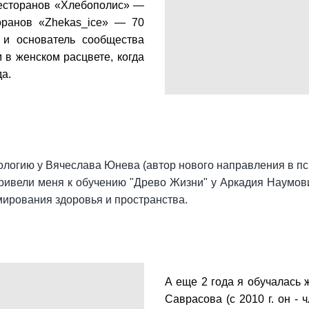
есторанов «Хлебополис» —
оранов «Zhekas_ice» — 70
 и основатель сообщества
 в женском расцвете, когда
да.
ологию у Вячеслава Юнева (автор нового направления в пси
ривели меня к обучению "Древо Жизни" у Аркадия Наумови
мирования здоровья и пространства.
А еще 2 года я обучалась 
Саврасова (с 2010 г. он -