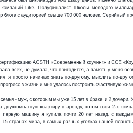
изнеса был миллиардер Аяз Шабутдинов. Именно благода
ы компаний Like. Полуфиналист Школы молодого миллиа
р блога с аудиторией свыше 700 000 человек. Серийный пр
 сертификацию ACSTH «Современный коучинг» и CCE «Коуч
вала всех, не думала, что пригодится, а память у меня о
я, я просто начинаю знать по-другому, мыслить по-друго
прогресс в жизни и мне удалось построить счастливую жиз
 семья - муж, с которым мы уже 15 лет в браке, и 2 дочери.
двухкомнатную квартиру в аренду, потом своя 2-х комнатн
 и первую машину я купила почти 20 лет назад, с кажд
в 15 странах мира, в самых разных уголках нашей планеты